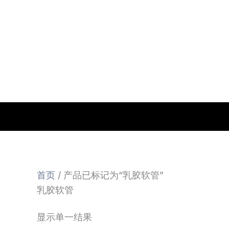
跳
至
内
容
首页
/ 产品已标记为“乳胶软管”
乳胶软管
显示单一结果