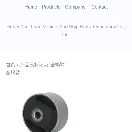
跳
Home
Products
Company
Contact
至
内
Hebei Yaochuan Vehicle And Ship Parts Technology Co.,
容
Ltd.
首页
/ 产品已标记为“全蝎臂”
全蝎臂