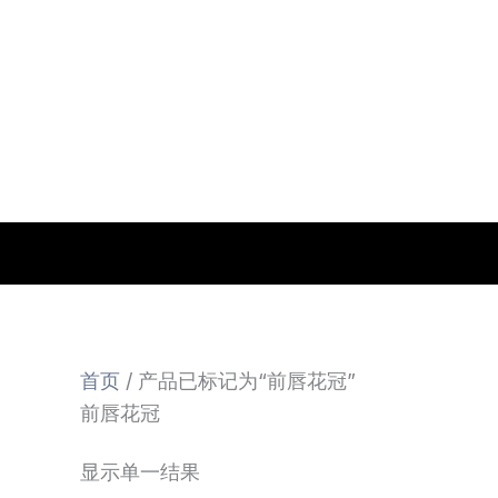
跳
至
内
容
首页
/ 产品已标记为“前唇花冠”
前唇花冠
显示单一结果