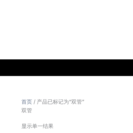
跳
至
内
容
首页
/ 产品已标记为“双管”
双管
显示单一结果