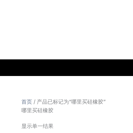
跳
至
内
容
首页
/ 产品已标记为“哪里买硅橡胶”
哪里买硅橡胶
显示单一结果