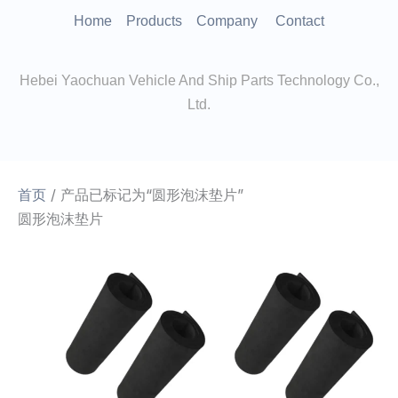
跳
Home
Products
Company
Contact
至
内
Hebei Yaochuan Vehicle And Ship Parts Technology Co.,
容
Ltd.
首页
/ 产品已标记为“圆形泡沫垫片”
圆形泡沫垫片