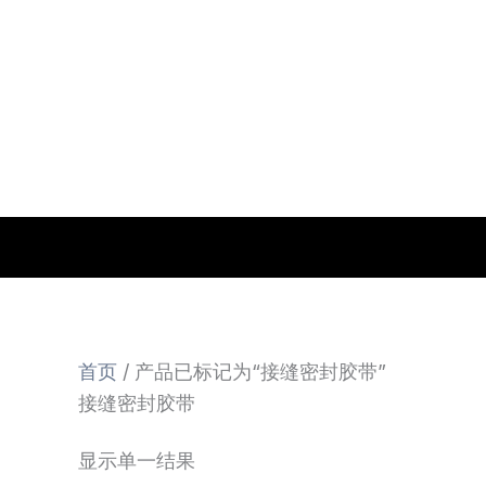
跳
至
内
容
首页
/ 产品已标记为“接缝密封胶带”
接缝密封胶带
显示单一结果