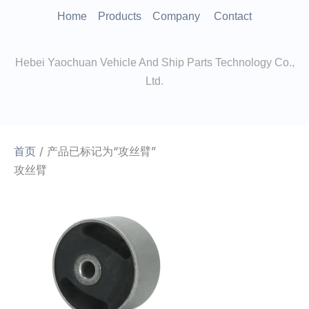
跳
Home
Products
Company
Contact
至
内
Hebei Yaochuan Vehicle And Ship Parts Technology Co.,
容
Ltd.
首页
/ 产品已标记为“攻丝臂”
攻丝臂