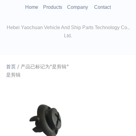
跳
Home
Products
Company
Contact
至
内
Hebei Yaochuan Vehicle And Ship Parts Technology Co.,
容
Ltd.
首页
/ 产品已标记为“是剪辑”
是剪辑