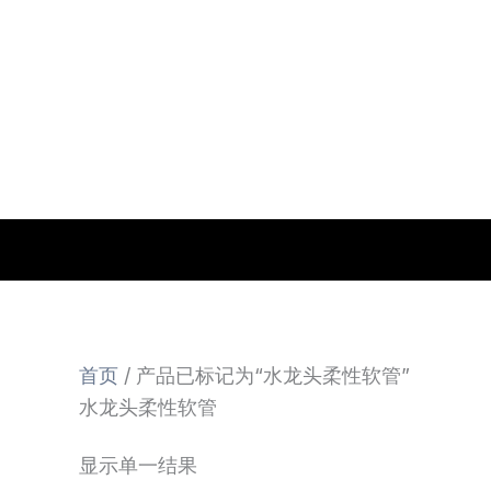
跳
至
内
容
首页
/ 产品已标记为“水龙头柔性软管”
水龙头柔性软管
显示单一结果