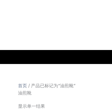
跳
至
内
容
首页
/ 产品已标记为“油煎靴”
油煎靴
显示单一结果