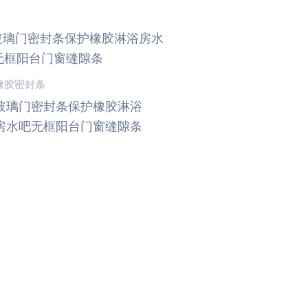
橡胶密封条
玻璃门密封条保护橡胶淋浴
房水吧无框阳台门窗缝隙条