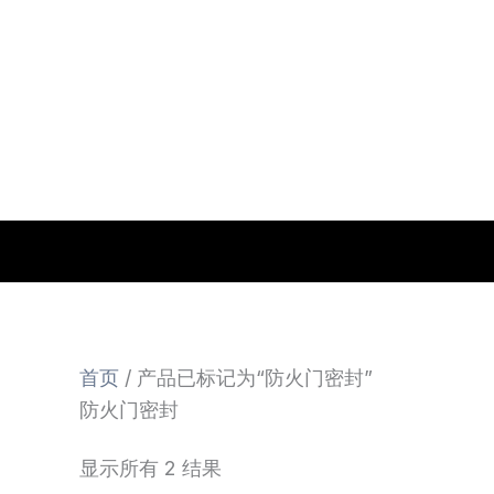
跳
至
内
容
首页
/ 产品已标记为“防火门密封”
防火门密封
显示所有 2 结果