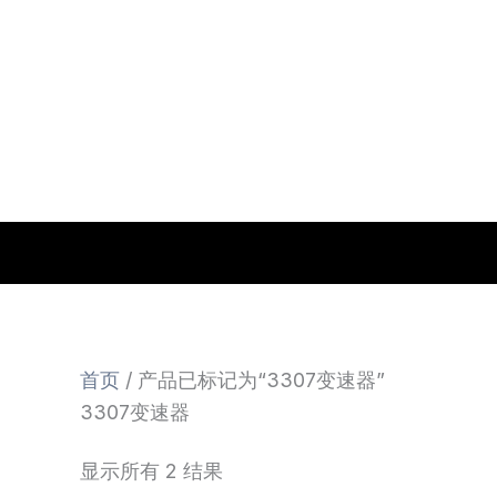
跳
至
内
容
首页
/ 产品已标记为“3307变速器”
3307变速器
显示所有 2 结果