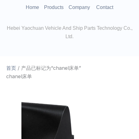
跳
Home
Products
Company
Contact
至
内
Hebei Yaochuan Vehicle And Ship Parts Technology Co.,
容
Ltd.
首页
/ 产品已标记为“chanel床单”
chanel床单