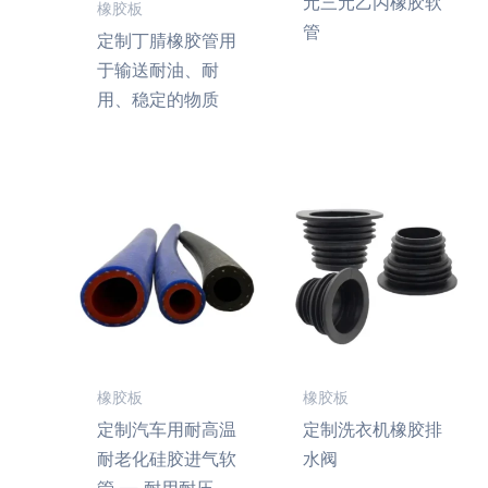
元三元乙丙橡胶软
橡胶板
管
定制丁腈橡胶管用
于输送耐油、耐
用、稳定的物质
橡胶板
橡胶板
定制汽车用耐高温
定制洗衣机橡胶排
耐老化硅胶进气软
水阀
管 — 耐用耐压