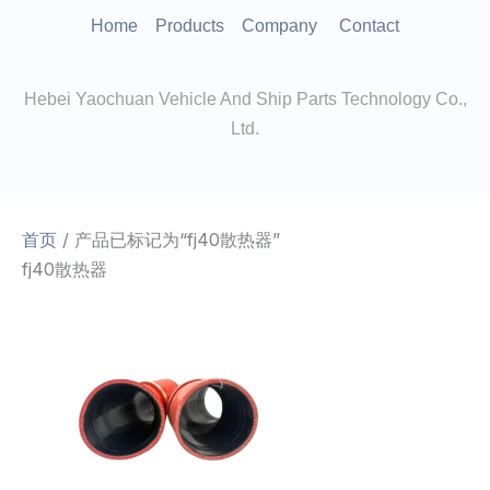
跳
Home
Products
Company
Contact
至
内
Hebei Yaochuan Vehicle And Ship Parts Technology Co.,
容
Ltd.
首页
/ 产品已标记为“fj40散热器”
fj40散热器