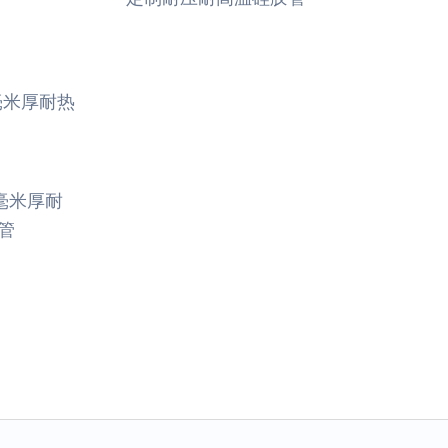
毫米厚耐
管