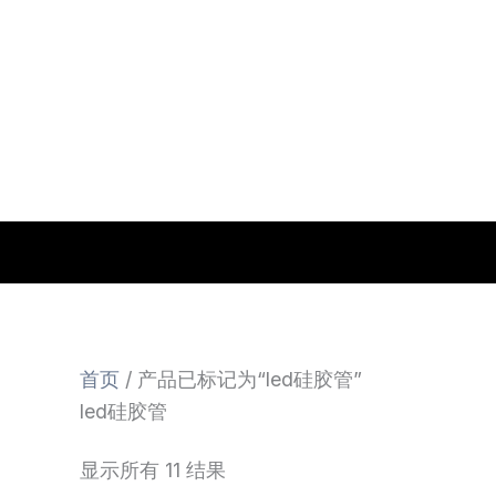
跳
至
内
容
首页
/ 产品已标记为“led硅胶管”
led硅胶管
显示所有 11 结果