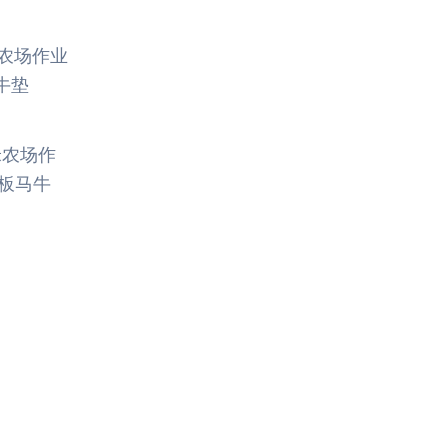
米农场作
板马牛