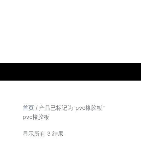
跳
至
内
容
首页
/ 产品已标记为“pvc橡胶板”
pvc橡胶板
显示所有 3 结果