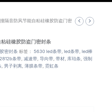
防撞隔音防风节能自粘硅橡胶防盗门密
自粘硅橡胶防盗门密封条
胶密封条
标签：
5630 led条带
,
led条带
,
led棒
2812b条带
,
减速带
,
导向带
,
带材
,
库珀条
,
强制
条
,
男子剥离
,
薄膜条带
,
霓虹条