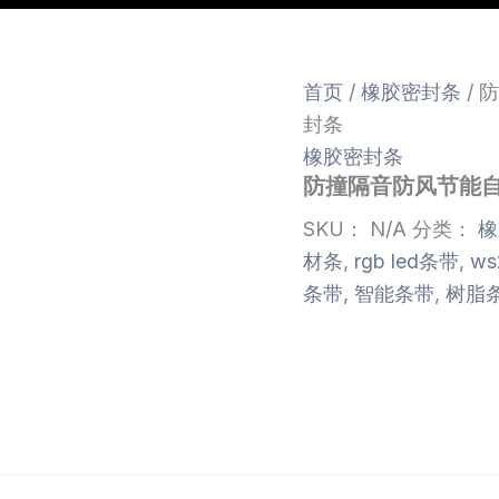
首页
/
橡胶密封条
/ 
封条
橡胶密封条
防撞隔音防风节能
SKU：
N/A
分类：
橡
材条
,
rgb led条带
,
ws
条带
,
智能条带
,
树脂