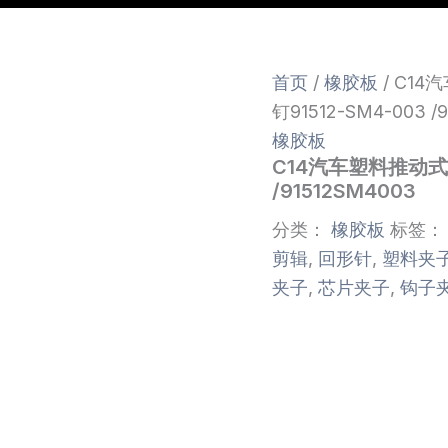
首页
/
橡胶板
/ C1
钉91512-SM4-003 /
橡胶板
C14汽车塑料推动式
/91512SM4003
分类：
橡胶板
标签
剪辑
,
回形针
,
塑料夹
夹子
,
芯片夹子
,
钩子